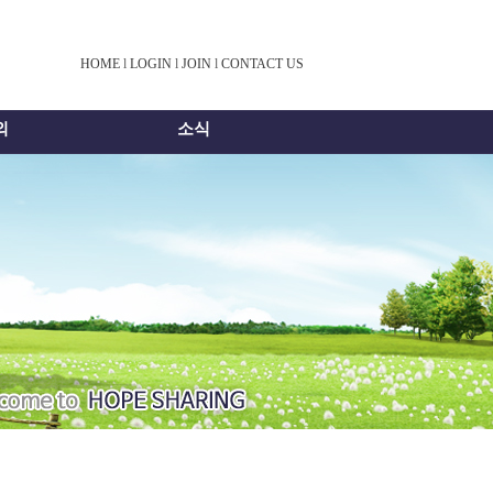
HOME
l
LOGIN
l
JOIN
l
CONTACT US
외
소식