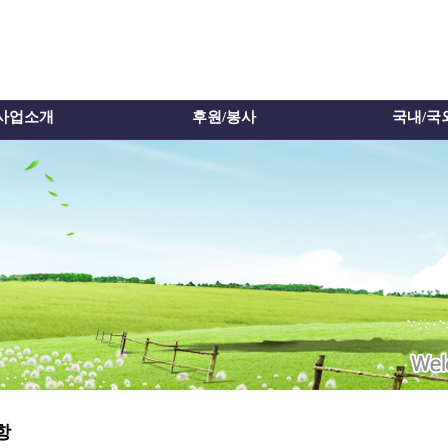
사업소개
후원/봉사
국내/국
항