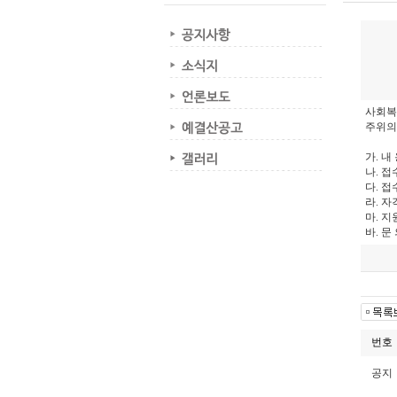
사회복
주위의
가
.
내 
나
.
접
다
.
접
라
.
자
마
.
지
바.
문 
번호
공지