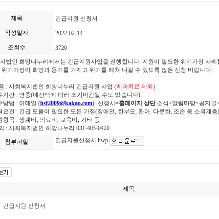
제목
긴급지원 신청서
작성일자
2022-02-14
조회수
3720
지법인 희망나누리에서는 긴급지원사업을 진행합니다
.
지원이 필요한 위기가정 사례
 위기가정이 희망과 용기를 가지고 위기를 헤쳐 나갈 수 있도록 많은 신청 바랍니다
.
용
:
사회복지법인 희망나누리 긴급지원 사업
(치과치료 제외)
수기간
: 연중(예산액에 따라 조기마감될 수도 있습니다)
수방법
:
이메일
(
hsf2009@kakao.com
)-
신청서=
홈페이지 상단
소식>
알림마당>공지글
격요건
:
긴급 도움이 필요한 모든 가정
(
장애인
,
한부모
,
환아
,
다문화
,
조손 등 소외계층
원항목
:
생계비
,
의료비
,
교육비, 기타 등
의
:
사회복지법인 희망나누리
031-405-0420
긴급지원신청서.hwp
첨부파일
제목
긴급지원 신청서