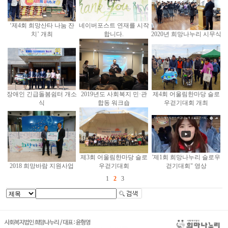
‘제4회 희망산타 나눔 잔
네이버포스트 연재를 시작
치’ 개최
합니다.
2020년 희망나누리 시무식
장애인 긴급돌봄쉼터 개소
2019년도 사회복지 민·관
제4회 어울림한마당 슬로
식
합동 워크숍
우걷기대회 개최
제3회 어울림한마당 슬로
'제1회 희망나누리 슬로우
2018 희망바람 지원사업
우걷기대회
걷기대회" 영상
1
2
3