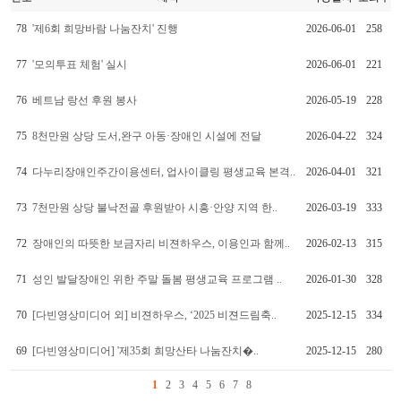
78
'제6회 희망바람 나눔잔치' 진행
2026-06-01
258
77
'모의투표 체험' 실시
2026-06-01
221
76
베트남 랑선 후원 봉사
2026-05-19
228
75
8천만원 상당 도서,완구 아동·장애인 시설에 전달
2026-04-22
324
74
다누리장애인주간이용센터, 업사이클링 평생교육 본격..
2026-04-01
321
73
7천만원 상당 불낙전골 후원받아 시흥·안양 지역 한..
2026-03-19
333
72
장애인의 따뜻한 보금자리 비젼하우스, 이용인과 함께..
2026-02-13
315
71
성인 발달장애인 위한 주말 돌봄 평생교육 프로그램 ..
2026-01-30
328
70
[다빈영상미디어 외] 비젼하우스, ‘2025 비젼드림축..
2025-12-15
334
69
[다빈영상미디어] '제35회 희망산타 나눔잔치�..
2025-12-15
280
1
2
3
4
5
6
7
8