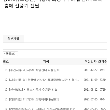
층에 선풍기 전달
첨부파일
번호
제목
작성일자
조회수
18
[주간시흥 외] 제5회 희망산타 나눔잔치
2021-12-22
4981
17
[시흥신문 외] 윤형영 이사장, 목감종합복지관 신축기..
2021-11-09
6360
16
[신아일보] 시흥도시공사 후원금 전달
2021-08-12
6729
15
[경인매일 외] 제3회 희망바람나눔잔치
2021-07-05
7044
14
[경인투데이뉴스 외] 시흥시, 아이누리(공립형) 지역..
2021-05-15
6975