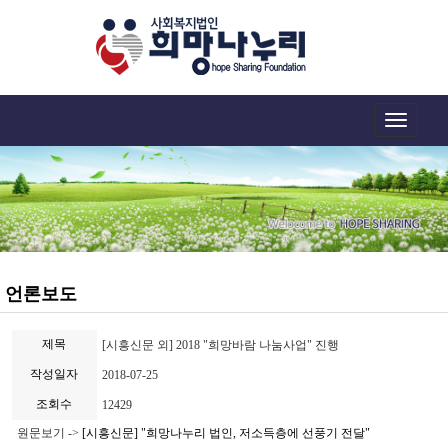
Toggle
navigation
언론보도
제목
[시흥신문 외] 2018 "희망바람 나눔사업" 진행
작성일자
2018-07-25
조회수
12429
원문보기 ->
[시흥신문] "희망나누리 법인, 저소득층에 선풍기 전달"